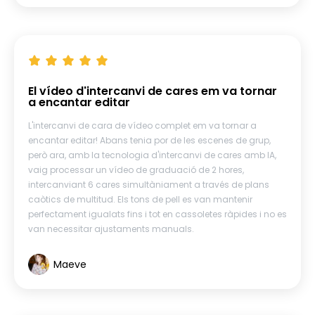
El vídeo d'intercanvi de cares em va tornar
a encantar editar
L'intercanvi de cara de vídeo complet em va tornar a
encantar editar! Abans tenia por de les escenes de grup,
però ara, amb la tecnologia d'intercanvi de cares amb IA,
vaig processar un vídeo de graduació de 2 hores,
intercanviant 6 cares simultàniament a través de plans
caòtics de multitud. Els tons de pell es van mantenir
perfectament igualats fins i tot en cassoletes ràpides i no es
van necessitar ajustaments manuals.
Maeve