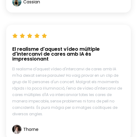
Cassian
El realisme d'aquest vídeo múltiple
d'intercanvi de cares amb IA és
impressionant
El realisme d'aquest vídeo d'intercanvi de cares amb IA
m'ha deixat sense paraules! Ho vaig provar en un clip de
grup de 10 persones d'un concert. Malgrat els moviments
ràpids i la poca il·luminació, l'eina de vídeo d'intercanvi de
cares múltiples d'IA va intercanviar totes les cares de
manera impecable, sense problemes ni tons de pell no
coincidents. És pura màgia per a imatges caòtiques de
diversos angles.
Thorne