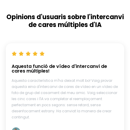
Opinions d'usuaris sobre l'intercanvi
de cares múltiples d'IA
Aquesta funció de vídeo d'intercanvi de
cares múltiples!
Aquesta característica m'ha deixat molt bo! Vaig provar
aquesta eina d'intercanvi de cares de vídeo en un vídeo de
foto de grup del casament del meu amic. Vaig seleccionar
les cinc cares i l'IA va completar el reemplaçament
perfectament en pocs segons: sense retard, sense
desenfocament estrany. Ha canviat la manera de crear
contingut.