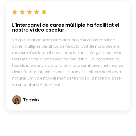
L'intercanvi de cares múltiple ha facilitat el
nostre vídeo escolar
Vaig utilitzar aquesta eina de vídeo d'IA d'intercanvi de
cares múltiples per al joc de l'escola. Vuit de nosaltres ens
movíem ràpidament sota llums brillants. Vaig seleccionar
totes les cares alhora i vaig fer clic a Inici. En pocs minuts,
tots els intercanvis de cara de vídeo semblaven nets, sense
desenfocament, sense vores estranyes i tothom semblava
natural. Em va estalviar molt de temps i a la nostra classe li
va encantar el vídeo final.
Tamsin