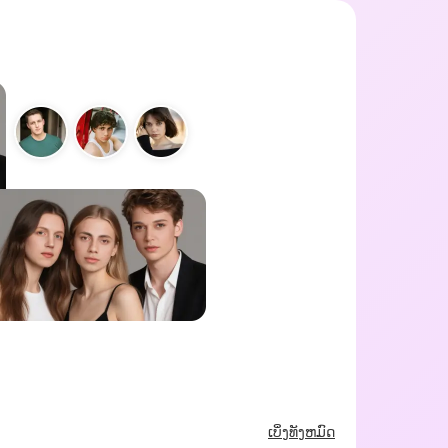
ເບິ່ງທັງຫມົດ