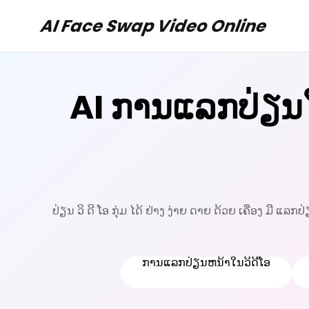
AI Face Swap Video Online
AI ການແລກປ່ຽນ
ປ່ຽນ ວິ ດີ ໂອ ກຸ່ມ ໄດ້ ຢ່າງ ງ່າຍ ດາຍ ດ້ວຍ ເຄື່ອງ ມື ແລກປ
ການແລກປ່ຽນຫນ້າໃນວິດີໂອ