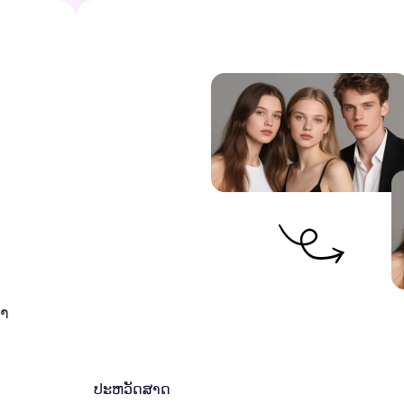
ົາ
ປະຫວັດສາດ