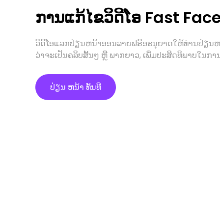
ການແກ້ໄຂວິດີໂອ Fast Fa
ວິດີໂອແລກປ່ຽນຫນ້າອອນລາຍຟຣີອະນຸຍາດໃຫ້ທ່ານປ່ຽນຫນ້າ
ວ່າຈະເປັນຄລິບສັ້ນໆ ຫຼື ພາກຍາວ, ເພີ່ມປະສິດທິພາບໃນກາ
ປ່ຽນ ຫນ້າ ທັນທີ