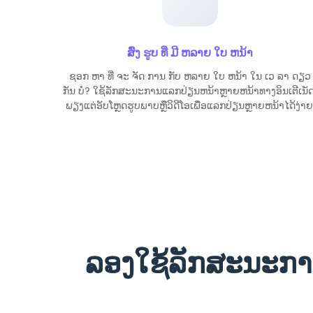
ສົ່ງ ຮູບ ທີ່ ມີ ຫລາຍ ໃບ ຫນ້າ
ຊອກ ຫາ ທີ່ ຈະ ຈັດ ການ ກັບ ຫລາຍ ໃບ ຫນ້າ ໃນ ເວ ລາ ດຽວ
ກັນ ບໍ? ໃຊ້ລັກສະນະການແລກປ່ຽນຫນ້າຫຼາຍຫນ້າທາງອິນເຕີເນັດ
ພຽງແຕ່ອັບໂຫຼດຮູບພາບຫຼືວິດີໂອເພື່ອແລກປ່ຽນຫຼາຍຫນ້າໄດ້ງ່າຍ
ລອງໃຊ້ລັກສະນະກາ