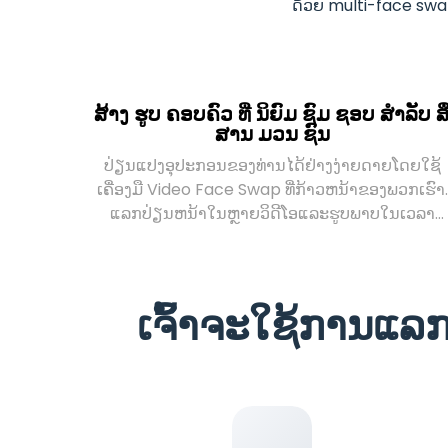
ດ້ວຍ multi-face swapp
ສ້າງ ຮູບ ຄອບຄົວ ທີ່ ນິຍົມ ຊົມ ຊອບ ສໍາລັບ ສື
ສານ ມວນ ຊົນ
ປ່ຽນແປງອຸປະກອນຂອງທ່ານໄດ້ຢ່າງງ່າຍດາຍໂດຍໃຊ້
ເຄື່ອງມື Video Face Swap ທີ່ກ້າວຫນ້າຂອງພວກເຮົາ.
ແລກປ່ຽນຫນ້າໃນຫຼາຍວິດີໂອແລະຮູບພາບໃນເວລາ
ດຽວກັນ, ສ້າງການແກ້ໄຂທີ່ສະດວກສະບາຍສໍາລັບທັງ
ໂຄງການມືອາຊີບ ແລະ ເນື້ອໃນສ່ວນຕົວທີ່ມ່ວນຊື່ນ.
ເຈົ້າຈະໃຊ້ການແລກ