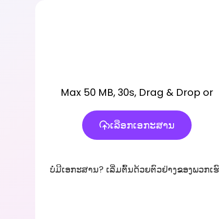
Max 50 MB, 30s, Drag & Drop or
ເລືອກເອກະສານ
ບໍ່ມີເອກະສານ? ເລີ່ມຕົ້ນດ້ວຍຕົວຢ່າງຂອງພວກເຮ