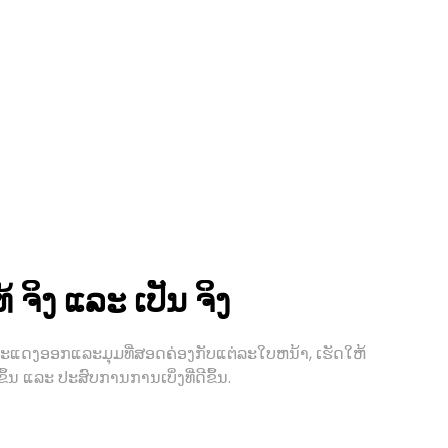
້ ຈິງ ແລະ ເປັນ ຈິງ
ະແດງອອກແລະມຸມທີ່ສອດຄ່ອງກັບແຕ່ລະໃບຫນ້າ, ເຮັດໃຫ້
້ນ ແລະ ປະສົບການການເບິ່ງທີ່ດີຂຶ້ນ.