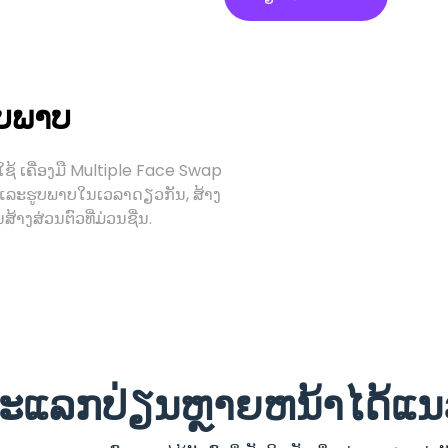
ູບພາບ
ໃຊ້ ເຄື່ອງມື Multiple Face Swap
ໂອແລະຮູບພາບໃນເວລາດຽວກັນ, ສ້າງ
ງສ່ວນຕົວທີ່ມ່ວນຊື່ນ.
າຈະແລກປ່ຽນຫຼາຍຫນ້າໄດ້ແ