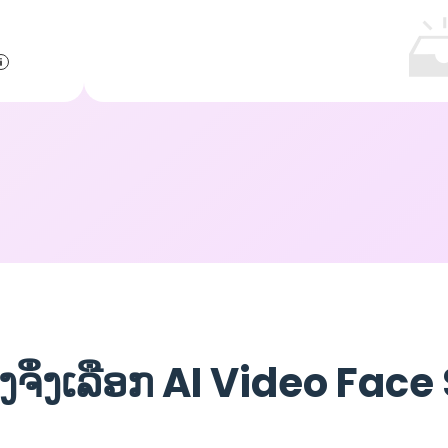
ັງຈຶ່ງເລືອກ AI Video Fac