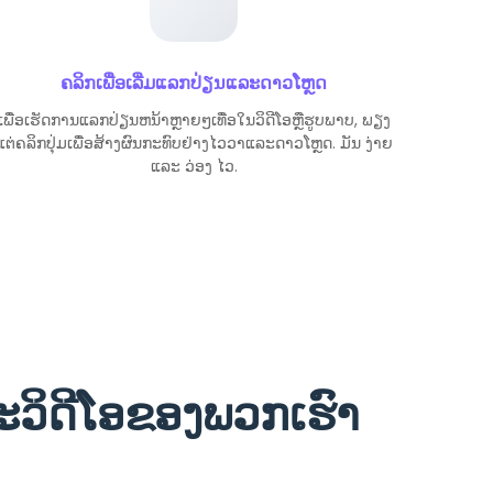
ຄລິກເພື່ອເລີ່ມແລກປ່ຽນແລະດາວໂຫຼດ
ເພື່ອເຮັດການແລກປ່ຽນຫນ້າຫຼາຍໆເທື່ອໃນວິດີໂອຫຼືຮູບພາບ, ພຽງ
ແຕ່ຄລິກປຸ່ມເພື່ອສ້າງຜົນກະທົບຢ່າງໄວວາແລະດາວໂຫຼດ. ມັນ ງ່າຍ
ແລະ ວ່ອງ ໄວ.
ວິດີໂອຂອງພວກເຮົາ