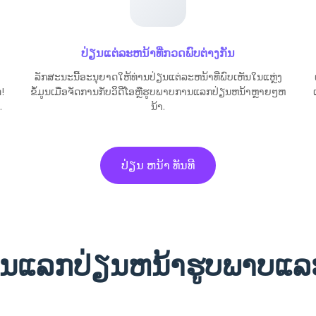
ປ່ຽນແຕ່ລະຫນ້າທີ່ກວດພົບຕ່າງກັນ
ລັກສະນະນີ້ອະນຸຍາດໃຫ້ທ່ານປ່ຽນແຕ່ລະຫນ້າທີ່ພົບເຫັນໃນແຫຼ່ງ
!
ຂໍ້ມູນເມື່ອຈັດການກັບວິດີໂອຫຼືຮູບພາບການແລກປ່ຽນຫນ້າຫຼາຍໆຫ
.
ນ້າ.
ປ່ຽນ ຫນ້າ ທັນທີ
ນແລກປ່ຽນຫນ້າຮູບພາບແລະ