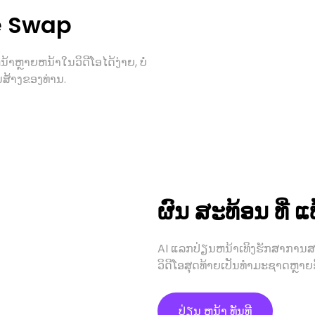
ce Swap
ຫຼາຍຫນ້າໃນວິດີໂອໄດ້ງ່າຍ, ບໍ່
ນສ້າງຂອງທ່ານ.
ຜົນ ສະທ້ອນ ທີ່ ແທ
AI ແລກປ່ຽນຫນ້າເທິງຮັກສາການສ
ວິດີໂອສຸດທ້າຍເປັນທໍາມະຊາດຫຼາຍຂຶ
ປ່ຽນ ຫນ້າ ທັນທີ