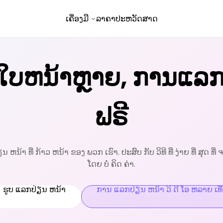
ເຄື່ອງມື
ລາຄາ
ປະຫວັດສາດ
ໃບຫນ້າຫຼາຍ, ການແລກ
ຟຣີ
່ຽນ ຫນ້າ ທີ່ ກ້າວ ຫນ້າ ຂອງ ພວກ ເຮົາ. ປະສົບ ກັບ ວິທີ ທີ່ ງ່າຍ ທີ່ ສຸດ
ໂດຍ ບໍ່ ຄິດ ຄ່າ.
ຮູບ ແລກປ່ຽນ ຫນ້າ
ການ ແລກປ່ຽນ ຫນ້າ ວິ ດີ ໂອ ຫລາຍ ເທື