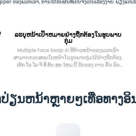
er ຂອງພວກເຮົາ, ການໄດ້ຮັບຜົນທີ່ເປັນຈິງເປັນເລື່ອງງ່າຍ. ພຽງແຕ່ເຮັ
່
ລະບຸຫນ້າເປົ້າຫມາຍຢ່າງຖືກຕ້ອງໃນຮູບພາບ
ກຸ່ມ
Multiple Face Swap AI ທີ່ກ້າວຫນ້າຂອງພວກເຮົາ
ສາມາດກວດສອບໃບຫນ້າໃນຮູບພາບກຸ່ມໄດ້ຢ່າງຖືກຕ້ອງ.
ເທັກ ໂນ ໂລ ຈີ ທີ່ ທັນ ສະ ໄຫມ ນີ້ ຮັບຮອງ ການ ຄົ້ນ ພົບ
ຢ່າງ ຖືກຕ້ອງ ບໍ່ ວ່າ ໃບ ຫນ້າ ຈະ ຢູ່ ໃນ ຕໍາ ແຫນ່ງ ຫລື
ຂະຫນາດ ໃດ ກໍ ຕາມ. ຄວາມແນ່ນອນດັ່ງກ່າວເຮັດໃຫ້
ຂະບວນການແລກປ່ຽນຫນ້າສະດວກສະບາຍຂຶ້ນ, ປັບປຸງ
ປ່ຽນຫນ້າຫຼາຍໆເທື່ອທາງອິ
ຄວາມເປັນຈິງ ແລະ ຄຸນນະພາບໂດຍລວມຂອງຮູບພາບທີ່
ໄດ້.