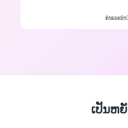
ຄໍາແນະນໍາ
ເປັນຫຍ