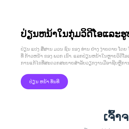
ປ່ຽນຫນ້າໃນກຸ່ມວິດີໂອແລະຮ
ປ່ຽນ ແປງ ສື່ສານ ມວນ ຊົນ ຂອງ ທ່ານ ຢ່າງ ງ່າຍດາຍ ໂດຍ 
ທີ່ ກ້າວຫນ້າ ຂອງ ພວກ ເຮົາ. ແລກປ່ຽນຫນ້າໃນຫຼາຍວິດີ
ການແກ້ໄຂທີ່ສະດວກສະບາຍສໍາລັບວຽກງານມືອາຊີບຫຼືການສ້າ
ປ່ຽນ ຫນ້າ ທັນທີ
ເຈົ້