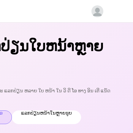
ປ່ຽນໃບຫນ້າຫຼາຍ
 ທີ່ ຈະ ແລກປ່ຽນ ຫລາຍ ໃບ ຫນ້າ ໃນ ວິ ດີ ໂອ ທາງ ອິນ ເຕີ ແນັດ
່ອ
ແລກປ່ຽນຫນ້າໃນຫຼາຍຮູບ