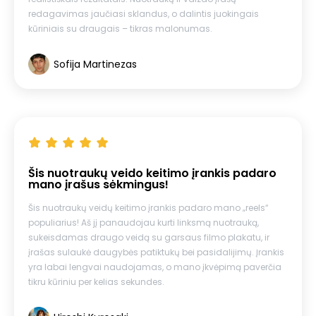
redagavimas jaučiasi sklandus, o dalintis juokingais
kūriniais su draugais – tikras malonumas.
Sofija Martinezas
Šis nuotraukų veido keitimo įrankis padaro
mano įrašus sėkmingus!
Šis nuotraukų veidų keitimo įrankis padaro mano „reels“
populiarius! Aš jį panaudojau kurti linksmą nuotrauką,
sukeisdamas draugo veidą su garsaus filmo plakatu, ir
įrašas sulaukė daugybės patiktukų bei pasidalijimų. Įrankis
yra labai lengvai naudojamas, o mano įkvėpimą paverčia
tikru kūriniu per kelias sekundes.