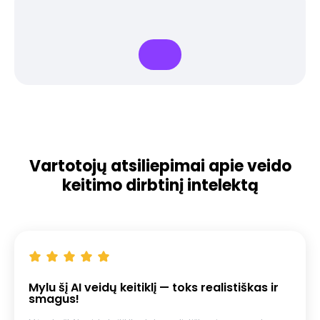
Vartotojų atsiliepimai apie veido
keitimo dirbtinį intelektą
Mylu šį AI veidų keitiklį — toks realistiškas ir
smagus!