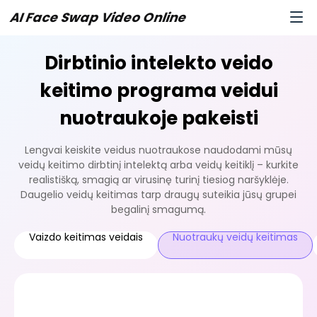
AI Face Swap Video Online
Dirbtinio intelekto veido
keitimo programa veidui
nuotraukoje pakeisti
Lengvai keiskite veidus nuotraukose naudodami mūsų
veidų keitimo dirbtinį intelektą arba veidų keitiklį – kurkite
realistišką, smagią ar virusinę turinį tiesiog naršyklėje.
Daugelio veidų keitimas tarp draugų suteikia jūsų grupei
begalinį smagumą.
Vaizdo keitimas veidais
Nuotraukų veidų keitimas