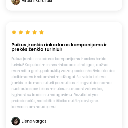
Hiroshi Kurosaki
Puikus įrankis rinkodaros kampanijoms ir
prekės ženklo turiniui!
Puikus įrankis rinkodaros kampanijoms ir prekės ženklo
turiniui! Kaip skaitmeninės rinkodaros strategas, dažnai
man reikia greitų, patrauklių vaizdų socialinės žiniasklaidos
skelbimams ir reklaminei medžiagai. Šis veido keitimo
įrankis leido man sukurti patrauklias ir lengvai dalinamas
nuotraukas per kelias minutes, sutaupant valandas,
lyginant su tradiciniu redagavimu. Rezultatai yra
profesionalūs, realistiški ir išlaiko aukštą kokybę net
komerciniam naudojimui.
Elena·vargas