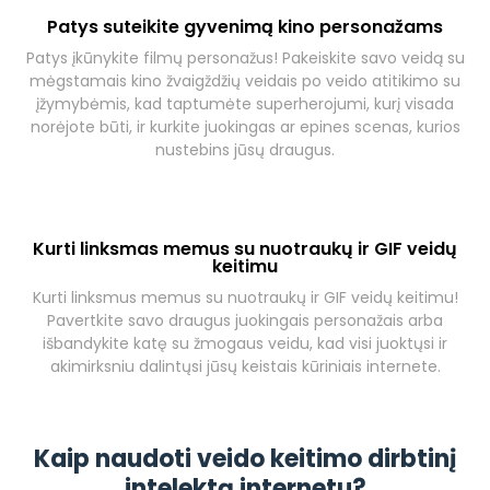
Patys suteikite gyvenimą kino personažams
Patys įkūnykite filmų personažus! Pakeiskite savo veidą su
mėgstamais kino žvaigždžių veidais po veido atitikimo su
įžymybėmis, kad taptumėte superherojumi, kurį visada
norėjote būti, ir kurkite juokingas ar epines scenas, kurios
nustebins jūsų draugus.
Kurti linksmas memus su nuotraukų ir GIF veidų
keitimu
Kurti linksmus memus su nuotraukų ir GIF veidų keitimu!
Pavertkite savo draugus juokingais personažais arba
išbandykite katę su žmogaus veidu, kad visi juoktųsi ir
akimirksniu dalintųsi jūsų keistais kūriniais internete.
Kaip naudoti veido keitimo dirbtinį
intelektą internetu?