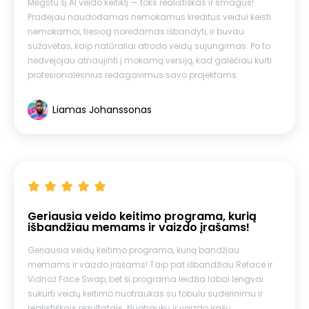
Mėgstu šį AI veido keitiklį — toks realistiškas ir smagus!
Pradėjau naudodamas nemokamus kreditus veidui keisti
nemokamai, tiesiog norėdamas išbandyti, ir buvau
sužavėtas, kaip natūraliai atrodo veidų sujungimas. Po to
nedvejojau atnaujinti į mokamą versiją, kad galėčiau kurti
profesionalesnius redagavimus savo projektams.
Liamas Johanssonas
Geriausia veido keitimo programa, kurią
išbandžiau memams ir vaizdo įrašams!
Geriausia veidų keitimo programa, kurią bandžiau
memams ir vaizdo įrašams! Taip pat išbandžiau Reface ir
Vidnoz Face Swap, bet ši programa leidžia labai lengvai
sukurti veidų keitimo nuotraukas su tobulu suderinimu ir
realistiškais rezultatais. Nuotraukų ir vaizdo įrašų