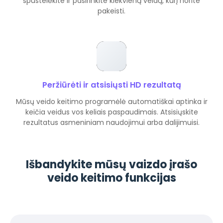
spustelėkite ir pasirinkite kiekvieną veidą, kurį norite
pakeisti.
Peržiūrėti ir atsisiųsti HD rezultatą
Mūsų veido keitimo programėlė automatiškai aptinka ir
keičia veidus vos keliais paspaudimais. Atsisiųskite
rezultatus asmeniniam naudojimui arba dalijimuisi.
Išbandykite mūsų vaizdo įrašo
veido keitimo funkcijas