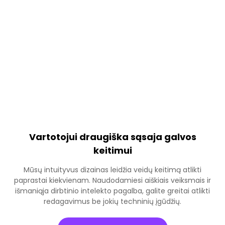
Vartotojui draugiška sąsaja galvos
keitimui
Mūsų intuityvus dizainas leidžia veidų keitimą atlikti
paprastai kiekvienam. Naudodamiesi aiškiais veiksmais ir
išmaniąja dirbtinio intelekto pagalba, galite greitai atlikti
redagavimus be jokių techninių įgūdžių.