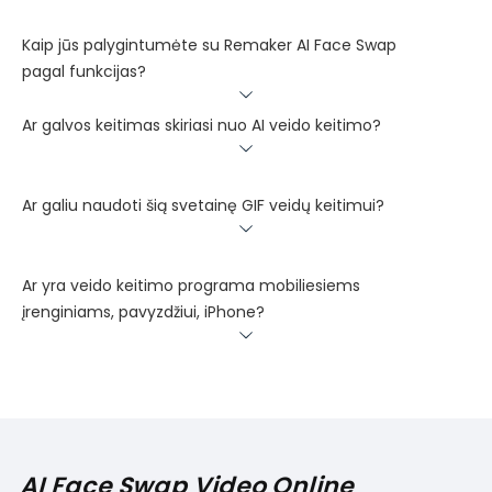
Kaip jūs palygintumėte su Remaker AI Face Swap
pagal funkcijas?
Ar galvos keitimas skiriasi nuo AI veido keitimo?
Ar galiu naudoti šią svetainę GIF veidų keitimui?
Ar yra veido keitimo programa mobiliesiems
įrenginiams, pavyzdžiui, iPhone?
AI Face Swap Video Online