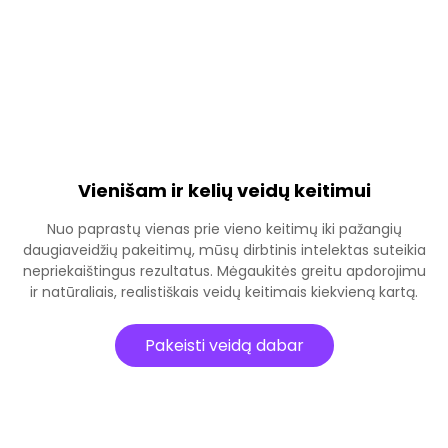
Vienišam ir kelių veidų keitimui
Nuo paprastų vienas prie vieno keitimų iki pažangių
daugiaveidžių pakeitimų, mūsų dirbtinis intelektas suteikia
nepriekaištingus rezultatus. Mėgaukitės greitu apdorojimu
ir natūraliais, realistiškais veidų keitimais kiekvieną kartą.
Pakeisti veidą dabar