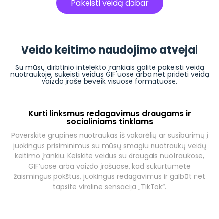
Pakeisti veidą dabar
Veido keitimo naudojimo atvejai
Su mūsų dirbtinio intelekto įrankiais galite pakeisti veidą
nuotraukoje, sukeisti veidus GIF'uose arba net pridėti veidą
vaizdo įraše beveik visuose formatuose.
Kurti linksmus redagavimus draugams ir
socialiniams tinklams
Paverskite grupines nuotraukas iš vakarėlių ar susibūrimų į
juokingus prisiminimus su mūsų smagiu nuotraukų veidų
keitimo įrankiu. Keiskite veidus su draugais nuotraukose,
GIF’uose arba vaizdo įrašuose, kad sukurtumėte
žaismingus pokštus, juokingus redagavimus ir galbūt net
tapsite viraline sensacija „TikTok“.