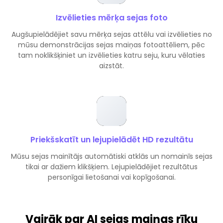
Izvēlieties mērķa sejas foto
Augšupielādējiet savu mērķa sejas attēlu vai izvēlieties no
mūsu demonstrācijas sejas maiņas fotoattēliem, pēc
tam noklikšķiniet un izvēlieties katru seju, kuru vēlaties
aizstāt.
Priekšskatīt un lejupielādēt HD rezultātu
Mūsu sejas mainītājs automātiski atklās un nomainīs sejas
tikai ar dažiem klikšķiem. Lejupielādējiet rezultātus
personīgai lietošanai vai kopīgošanai.
Vairāk par AI sejas maiņas rīku