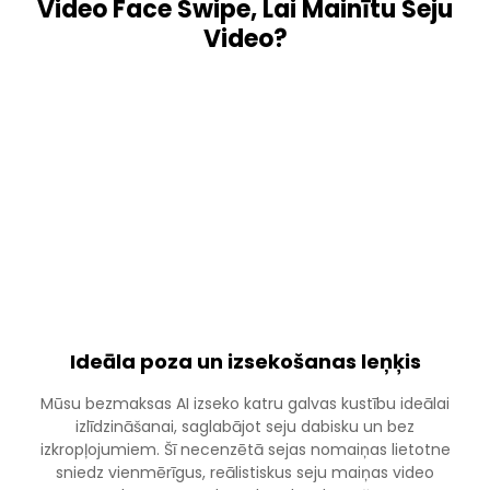
Video Face Swipe, Lai Mainītu Seju
Video?
Ideāla poza un izsekošanas leņķis
Mūsu bezmaksas AI izseko katru galvas kustību ideālai
izlīdzināšanai, saglabājot seju dabisku un bez
izkropļojumiem. Šī necenzētā sejas nomaiņas lietotne
sniedz vienmērīgus, reālistiskus seju maiņas video