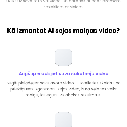
uzlikt uz sava foto vai video, un dalieties ar nebeidzamām
smiekliem ar visiem.
Kā izmantot AI sejas maiņas video?
Augšupielādējiet savu sākotnējo video
Augšupielādējiet savu avota video — izvēlieties skaidru, no
priekšpuses izgaismotu sejas video, kurā vēlaties veikt
maiņu, lai iegūtu vislabākos rezultātus.