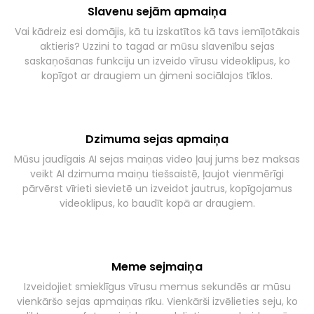
Slavenu sejām apmaiņa
Vai kādreiz esi domājis, kā tu izskatītos kā tavs iemīļotākais
aktieris? Uzzini to tagad ar mūsu slavenību sejas
saskaņošanas funkciju un izveido vīrusu videoklipus, ko
kopīgot ar draugiem un ģimeni sociālajos tīklos.
Dzimuma sejas apmaiņa
Mūsu jaudīgais AI sejas maiņas video ļauj jums bez maksas
veikt AI dzimuma maiņu tiešsaistē, ļaujot vienmērīgi
pārvērst vīrieti sievietē un izveidot jautrus, kopīgojamus
videoklipus, ko baudīt kopā ar draugiem.
Meme sejmaiņa
Izveidojiet smieklīgus vīrusu memus sekundēs ar mūsu
vienkāršo sejas apmaiņas rīku. Vienkārši izvēlieties seju, ko