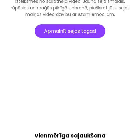
izteiksmes no sākotnējā video. Jaunā seja smaidīs,
rūpēsies un reaģēs pilnīgā sinhronā, piešķirot jūsu sejas
maiņas video dzīvību ar īstām emocijām.
Apmainīt sejas tagad
Vienmērīga sajaukšana