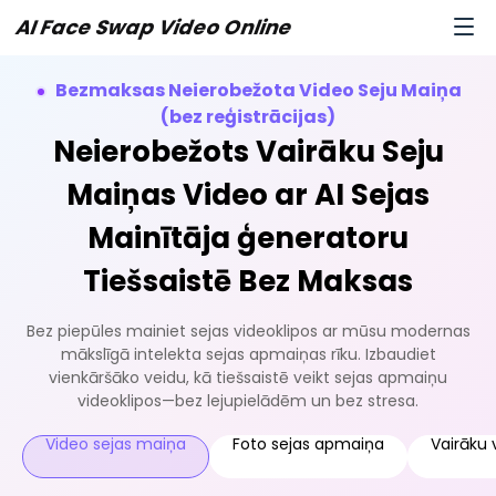
AI Face Swap Video Online
Bezmaksas Neierobežota Video Seju Maiņa
(bez reģistrācijas)
Neierobežots Vairāku Seju
Maiņas Video ar AI Sejas
Mainītāja ģeneratoru
Tiešsaistē Bez Maksas
Bez piepūles mainiet sejas videoklipos ar mūsu modernas
mākslīgā intelekta sejas apmaiņas rīku. Izbaudiet
vienkāršāko veidu, kā tiešsaistē veikt sejas apmaiņu
videoklipos—bez lejupielādēm un bez stresa.
Video sejas maiņa
Foto sejas apmaiņa
Vairāku 