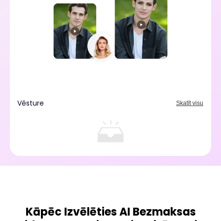
Vēsture
Skatīt visu
Kāpēc Izvēlēties AI Bezmaksas