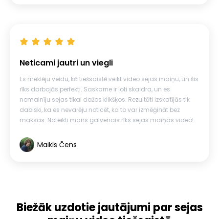
Neticami jautri un viegli
Es meklēju veidu, kā tiešsaistē veikt video sejas maiņu, un šis
rīks darbojās perfekti. Saskarne ir ļoti skaidra, un es
nomainīju sejas tikai dažos klikšķos. Rezultāti izskatījās tik
dabiski, ka es nevarēju noticēt, ka to var izmēģināt bez
maksas. Noteikti mans galvenais rīks sejas maiņas video!
Maikls Čens
Biežāk uzdotie jautājumi par sejas