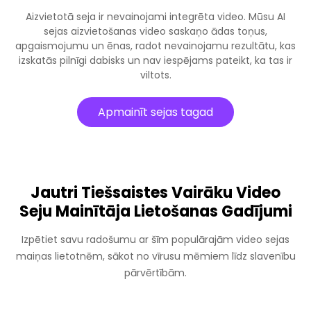
Aizvietotā seja ir nevainojami integrēta video. Mūsu AI
sejas aizvietošanas video saskaņo ādas toņus,
apgaismojumu un ēnas, radot nevainojamu rezultātu, kas
izskatās pilnīgi dabisks un nav iespējams pateikt, ka tas ir
viltots.
Apmainīt sejas tagad
Jautri Tiešsaistes Vairāku Video
Seju Mainītāja Lietošanas Gadījumi
Izpētiet savu radošumu ar šīm populārajām video sejas
maiņas lietotnēm, sākot no vīrusu mēmiem līdz slavenību
pārvērtībām.