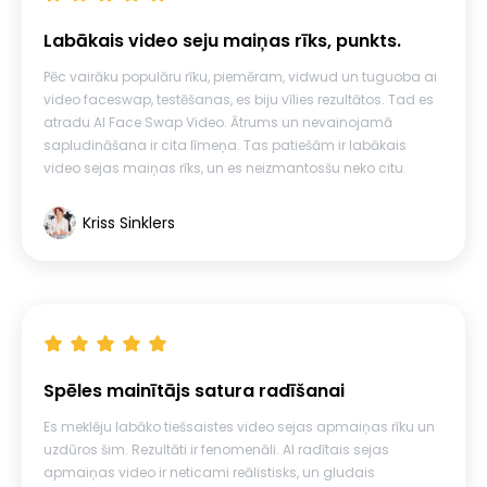
Labākais video seju maiņas rīks, punkts.
Pēc vairāku populāru rīku, piemēram, vidwud un tuguoba ai
video faceswap, testēšanas, es biju vīlies rezultātos. Tad es
atradu AI Face Swap Video. Ātrums un nevainojamā
sapludināšana ir cita līmeņa. Tas patiešām ir labākais
video sejas maiņas rīks, un es neizmantosšu neko citu.
Kriss Sinklers
Spēles mainītājs satura radīšanai
Es meklēju labāko tiešsaistes video sejas apmaiņas rīku un
uzdūros šim. Rezultāti ir fenomenāli. AI radītais sejas
apmaiņas video ir neticami reālistisks, un gludais