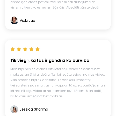
apmaiņas efekts patiesi izceļ šo rīku salīdzinājumā ar
visiem citiem, ko esmu izmēģinājis. Absolūti pārsteidzoši!
Vicki Jao
Tik viegli, ka tas ir gandrīz kā burvība
Man bija nepieciešams aizvietot seju video tiešsaistē bez
maksas, un šī bija ideāla rīks, lai iegūtu sejas maiņas video.
Viss process bija tik vienkāršs! Es vienkārši izmantoju
tiešsaistes sejas maiņas funkciju, un tā uzreiz parādīja man,
kā mainīt seju video ar neticamiem rezultātiem. Man patīk,
ka to varu izmēģināt bez maksas.
Jessica Sharma