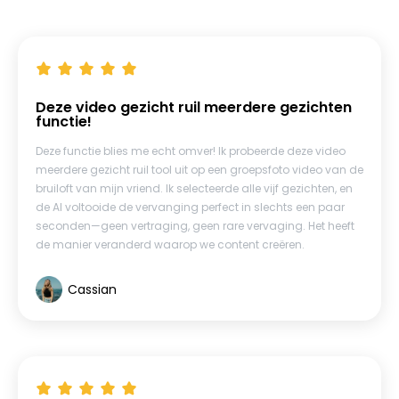
Deze video gezicht ruil meerdere gezichten
functie!
Deze functie blies me echt omver! Ik probeerde deze video
meerdere gezicht ruil tool uit op een groepsfoto video van de
bruiloft van mijn vriend. Ik selecteerde alle vijf gezichten, en
de AI voltooide de vervanging perfect in slechts een paar
seconden—geen vertraging, geen rare vervaging. Het heeft
de manier veranderd waarop we content creëren.
Cassian