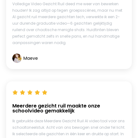
Volledige Video Gezicht Ruil deed me weer van bewerken
houden! Ik zag altijd op tegen groepsscènes, maar nu met
AI gezicht ruil meerdere gezichten tech, verwerkte ik een 2-
uur durende graduatie video—6 gezichten gelijktijdig
ruilend over chaotische menigte shots. Huidtinten bleven
perfect gematcht zelfs in snelle pans, en nul handmatige
aanpassingen waren nodig.
Maeve
Meerdere gezicht ruil maakte onze
schoolvideo gemakkelijk
Ik gebruikte deze Meerdere Gezicht Ruil AI video tool voor ons
schooltoneelstuk. Acht van ons bewogen snel onder fel licht.
Ik selecteerde alle gezichten in één keer en drukte op start. In