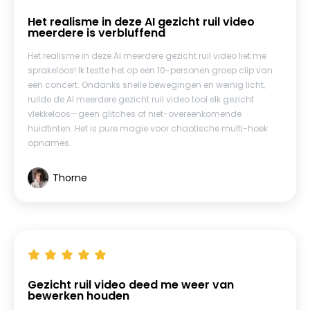
Het realisme in deze AI gezicht ruil video
meerdere is verbluffend
Het realisme in deze AI meerdere gezicht ruil video liet me
sprakeloos! Ik testte het op een 10-personen groep clip van
een concert. Ondanks snelle bewegingen en weinig licht,
ruilde de AI meerdere gezicht ruil video tool elk gezicht
vlekkeloos—geen glitches of niet-overeenkomende
huidtinten. Het is pure magie voor chaotische multi-hoek
opnames.
Thorne
Gezicht ruil video deed me weer van
bewerken houden